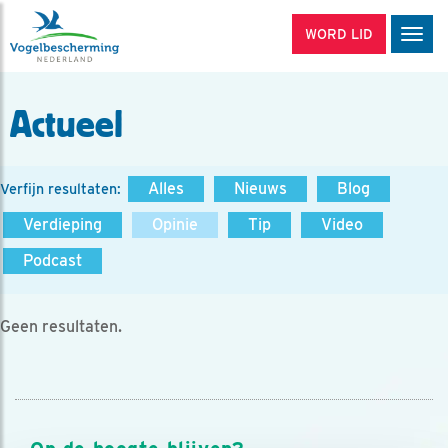
WORD LID
Men
Actueel
Alles
Nieuws
Blog
Verfijn resultaten:
Verdieping
Opinie
Tip
Video
Podcast
Geen resultaten.