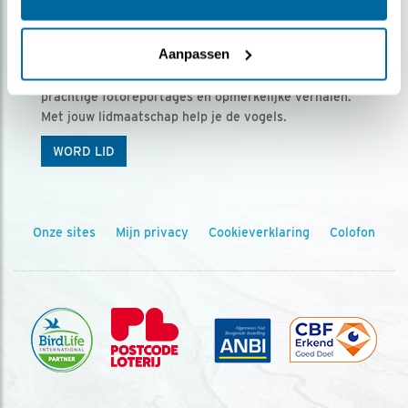
Ontvang 5 x Vogels voor € 36,00 per jaar
Aanpassen
Vogels is het tijdschrift voor onze leden, met
prachtige fotoreportages en opmerkelijke verhalen.
Met jouw lidmaatschap help je de vogels.
WORD LID
Onze sites
Mijn privacy
Cookieverklaring
Colofon