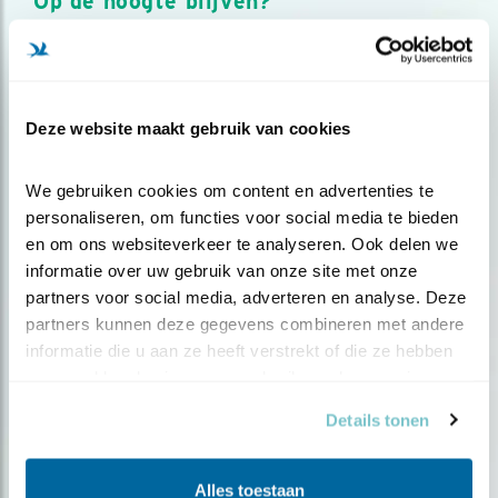
Op de hoogte blijven?
Meld je aan en ontvang nieuws, inspiratie, acties en tips
over vogels en activiteiten van Vogelbescherming.
AANMELDEN VOGELNIEUWS
Deze website maakt gebruik van cookies
Volg ons via social media
We gebruiken cookies om content en advertenties te 
personaliseren, om functies voor social media te bieden 
en om ons websiteverkeer te analyseren. Ook delen we 
informatie over uw gebruik van onze site met onze 
partners voor social media, adverteren en analyse. Deze 
partners kunnen deze gegevens combineren met andere 
informatie die u aan ze heeft verstrekt of die ze hebben 
verzameld op basis van uw gebruik van hun services.
Details tonen
Alles toestaan