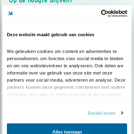
Op de hoogte blijven?
Meld je aan en ontvang nieuws, inspiratie, acties en tips
over vogels en activiteiten van Vogelbescherming.
AANMELDEN VOGELNIEUWS
Deze website maakt gebruik van cookies
Volg ons via social media
We gebruiken cookies om content en advertenties te 
personaliseren, om functies voor social media te bieden 
en om ons websiteverkeer te analyseren. Ook delen we 
informatie over uw gebruik van onze site met onze 
partners voor social media, adverteren en analyse. Deze 
partners kunnen deze gegevens combineren met andere 
informatie die u aan ze heeft verstrekt of die ze hebben 
verzameld op basis van uw gebruik van hun services.
Details tonen
Alles toestaan