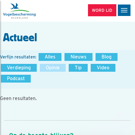
WORD LID
Men
Actueel
Alles
Nieuws
Blog
Verfijn resultaten:
Verdieping
Opinie
Tip
Video
Podcast
Geen resultaten.