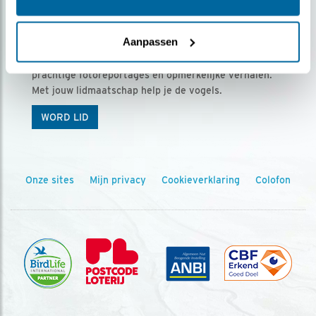
Ontvang 5 x Vogels voor € 36,00 per jaar
Aanpassen
Vogels is het tijdschrift voor onze leden, met
prachtige fotoreportages en opmerkelijke verhalen.
Met jouw lidmaatschap help je de vogels.
WORD LID
Onze sites
Mijn privacy
Cookieverklaring
Colofon