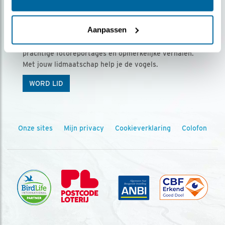
Ontvang 5 x Vogels voor € 36,00 per jaar
Aanpassen
Vogels is het tijdschrift voor onze leden, met
prachtige fotoreportages en opmerkelijke verhalen.
Met jouw lidmaatschap help je de vogels.
WORD LID
Onze sites
Mijn privacy
Cookieverklaring
Colofon