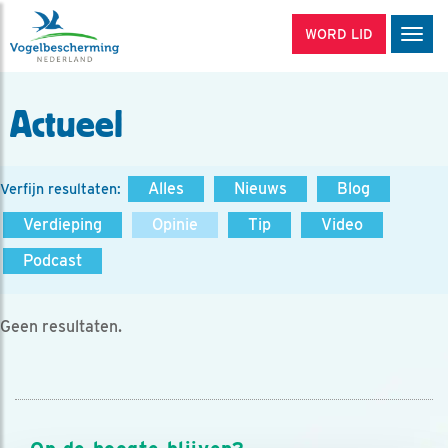
WORD LID
Men
Actueel
Alles
Nieuws
Blog
Verfijn resultaten:
Verdieping
Opinie
Tip
Video
Podcast
Geen resultaten.