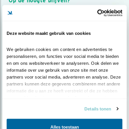
Op de hoogte blijven?
Meld je aan en ontvang nieuws, inspiratie, acties en tips
over vogels en activiteiten van Vogelbescherming.
AANMELDEN VOGELNIEUWS
Deze website maakt gebruik van cookies
Volg ons via social media
We gebruiken cookies om content en advertenties te 
personaliseren, om functies voor social media te bieden 
en om ons websiteverkeer te analyseren. Ook delen we 
informatie over uw gebruik van onze site met onze 
partners voor social media, adverteren en analyse. Deze 
partners kunnen deze gegevens combineren met andere 
informatie die u aan ze heeft verstrekt of die ze hebben 
verzameld op basis van uw gebruik van hun services.
Details tonen
Alles toestaan