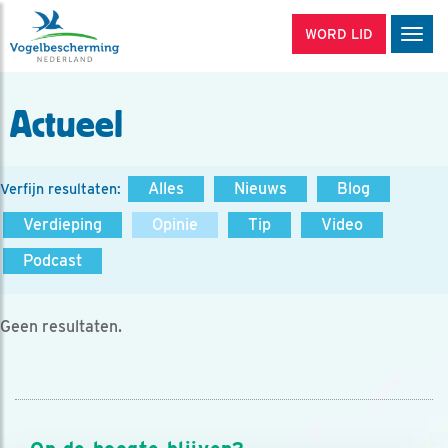
WORD LID
Men
Actueel
Alles
Nieuws
Blog
Verfijn resultaten:
Verdieping
Opinie
Tip
Video
Podcast
Geen resultaten.