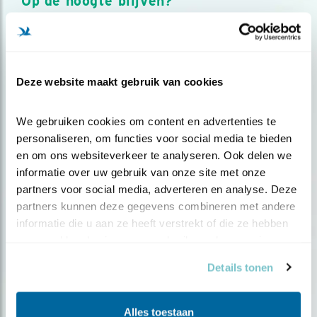
Op de hoogte blijven?
Meld je aan en ontvang nieuws, inspiratie, acties en tips
over vogels en activiteiten van Vogelbescherming.
AANMELDEN VOGELNIEUWS
Deze website maakt gebruik van cookies
Volg ons via social media
We gebruiken cookies om content en advertenties te 
personaliseren, om functies voor social media te bieden 
en om ons websiteverkeer te analyseren. Ook delen we 
informatie over uw gebruik van onze site met onze 
partners voor social media, adverteren en analyse. Deze 
partners kunnen deze gegevens combineren met andere 
informatie die u aan ze heeft verstrekt of die ze hebben 
verzameld op basis van uw gebruik van hun services.
Details tonen
Alles toestaan