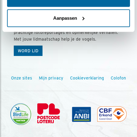
Ontvang 5 x Vogels voor € 36,00 per jaar
Aanpassen
Vogels is het tijdschrift voor onze leden, met
prachtige fotoreportages en opmerkelijke verhalen.
Met jouw lidmaatschap help je de vogels.
WORD LID
Onze sites
Mijn privacy
Cookieverklaring
Colofon