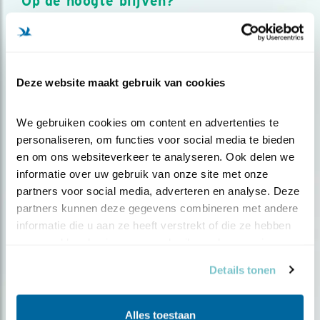
Op de hoogte blijven?
Meld je aan en ontvang nieuws, inspiratie, acties en tips
over vogels en activiteiten van Vogelbescherming.
AANMELDEN VOGELNIEUWS
Deze website maakt gebruik van cookies
Volg ons via social media
We gebruiken cookies om content en advertenties te 
personaliseren, om functies voor social media te bieden 
en om ons websiteverkeer te analyseren. Ook delen we 
informatie over uw gebruik van onze site met onze 
partners voor social media, adverteren en analyse. Deze 
partners kunnen deze gegevens combineren met andere 
informatie die u aan ze heeft verstrekt of die ze hebben 
verzameld op basis van uw gebruik van hun services.
Details tonen
Alles toestaan