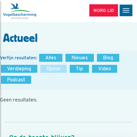
WORD LID
Men
Actueel
Alles
Nieuws
Blog
Verfijn resultaten:
Verdieping
Opinie
Tip
Video
Podcast
Geen resultaten.