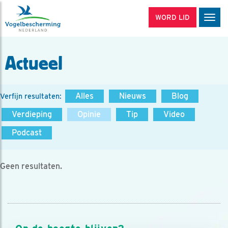
WORD LID
Men
Actueel
Alles
Nieuws
Blog
Verfijn resultaten:
Verdieping
Opinie
Tip
Video
Podcast
Geen resultaten.