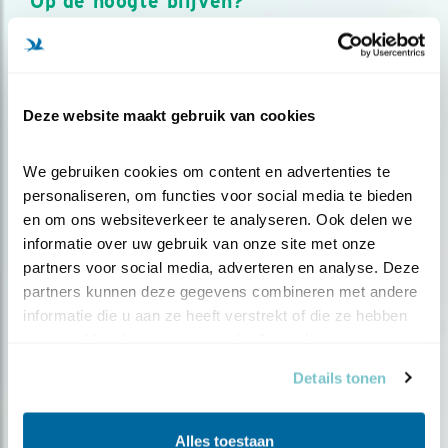
Op de hoogte blijven?
Meld je aan en ontvang nieuws, inspiratie, acties en tips
over vogels en activiteiten van Vogelbescherming.
AANMELDEN VOGELNIEUWS
Deze website maakt gebruik van cookies
Volg ons via social media
We gebruiken cookies om content en advertenties te 
personaliseren, om functies voor social media te bieden 
en om ons websiteverkeer te analyseren. Ook delen we 
informatie over uw gebruik van onze site met onze 
partners voor social media, adverteren en analyse. Deze 
partners kunnen deze gegevens combineren met andere 
informatie die u aan ze heeft verstrekt of die ze hebben 
verzameld op basis van uw gebruik van hun services.
Details tonen
Alles toestaan