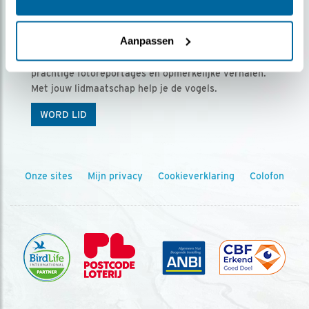
Ontvang 5 x Vogels voor € 36,00 per jaar
Aanpassen
Vogels is het tijdschrift voor onze leden, met
prachtige fotoreportages en opmerkelijke verhalen.
Met jouw lidmaatschap help je de vogels.
WORD LID
Onze sites
Mijn privacy
Cookieverklaring
Colofon