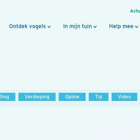
Actu
Ontdek vogels
In mijn tuin
Help mee
Blog
Verdieping
Opinie
Tip
Video