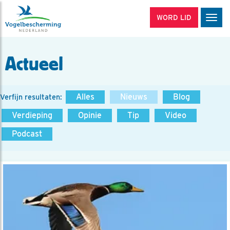
WORD LID
Men
Actueel
Alles
Nieuws
Blog
Verfijn resultaten:
Verdieping
Opinie
Tip
Video
Podcast