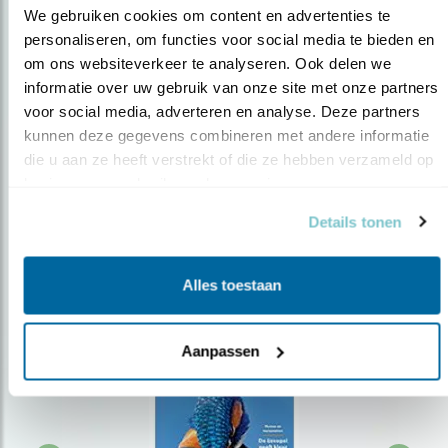
We gebruiken cookies om content en advertenties te 
personaliseren, om functies voor social media te bieden en 
om ons websiteverkeer te analyseren. Ook delen we 
Op de hoogte blijven?
informatie over uw gebruik van onze site met onze partners 
Meld je aan en ontvang nieuws, inspiratie, acties en tips
voor social media, adverteren en analyse. Deze partners 
over vogels en activiteiten van Vogelbescherming.
kunnen deze gegevens combineren met andere informatie 
die u aan ze heeft verstrekt of die ze hebben verzameld op 
AANMELDEN VOGELNIEUWS
basis van uw gebruik van hun services.
Details tonen
Volg ons via social media
Alles toestaan
Aanpassen