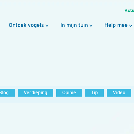
Actu
Ontdek vogels
In mijn tuin
Help mee
Blog
Verdieping
Opinie
Tip
Video