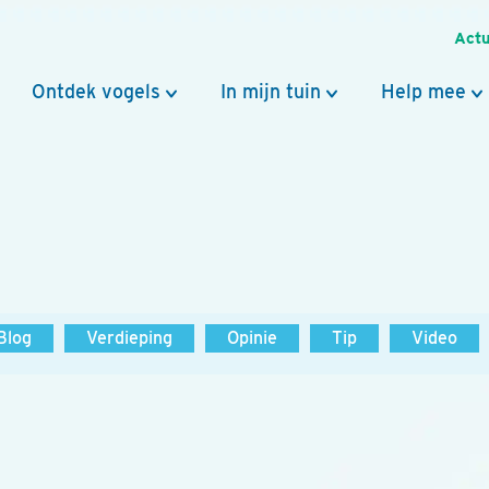
Actu
Ontdek vogels
In mijn tuin
Help mee
Blog
Verdieping
Opinie
Tip
Video