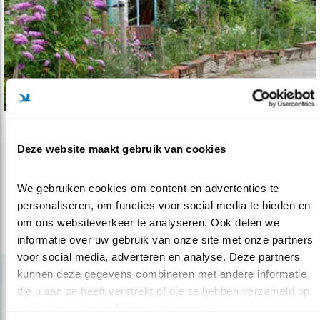
Nieuws
Deze website maakt gebruik van cookies
Prijs voor vogelvriendelijk schoolplein
06.01.14
5 basisscholen winnen 1000 euro!
We gebruiken cookies om content en advertenties te 
personaliseren, om functies voor social media te bieden en 
om ons websiteverkeer te analyseren. Ook delen we 
lees meer
informatie over uw gebruik van onze site met onze partners 
voor social media, adverteren en analyse. Deze partners 
kunnen deze gegevens combineren met andere informatie 
die u aan ze heeft verstrekt of die ze hebben verzameld op 
basis van uw gebruik van hun services.