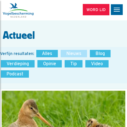
WORD LID
Men
Actueel
Alles
Nieuws
Blog
Verfijn resultaten:
Verdieping
Opinie
Tip
Video
Podcast