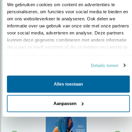
We gebruiken cookies om content en advertenties te 
personaliseren, om functies voor social media te bieden en 
om ons websiteverkeer te analyseren. Ook delen we 
Op de hoogte blijven?
informatie over uw gebruik van onze site met onze partners 
Meld je aan en ontvang nieuws, inspiratie, acties en tips
voor social media, adverteren en analyse. Deze partners 
over vogels en activiteiten van Vogelbescherming.
kunnen deze gegevens combineren met andere informatie 
die u aan ze heeft verstrekt of die ze hebben verzameld op 
AANMELDEN VOGELNIEUWS
basis van uw gebruik van hun services.
Details tonen
Volg ons via social media
Alles toestaan
Aanpassen