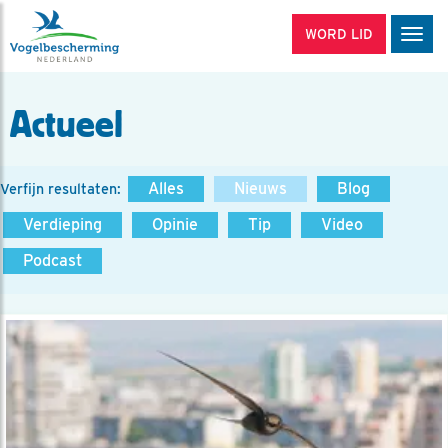
WORD LID
Men
Actueel
Alles
Nieuws
Blog
Verfijn resultaten:
Verdieping
Opinie
Tip
Video
Podcast