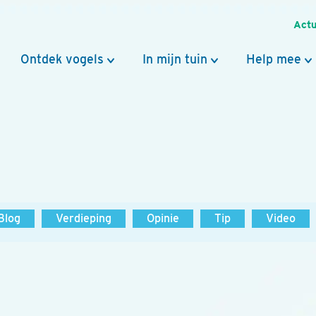
Actu
Ontdek vogels
In mijn tuin
Help mee
Blog
Verdieping
Opinie
Tip
Video