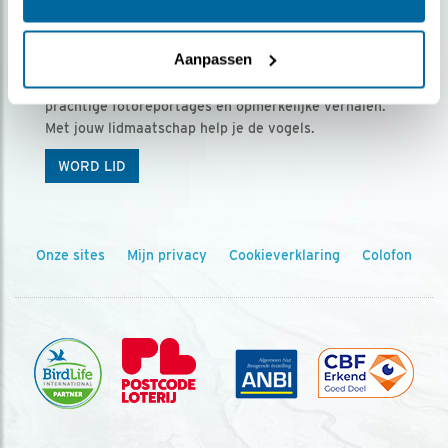
Ontvang 5 x Vogels voor € 36,00 per jaar
Aanpassen
Vogels is het tijdschrift voor onze leden, met
prachtige fotoreportages en opmerkelijke verhalen.
Met jouw lidmaatschap help je de vogels.
WORD LID
Onze sites
Mijn privacy
Cookieverklaring
Colofon