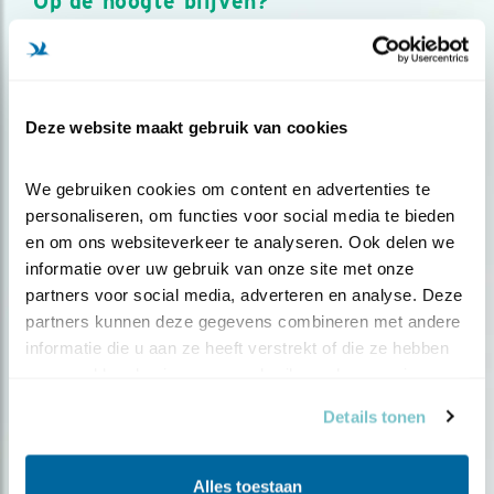
Op de hoogte blijven?
Meld je aan en ontvang nieuws, inspiratie, acties en tips
over vogels en activiteiten van Vogelbescherming.
AANMELDEN VOGELNIEUWS
Deze website maakt gebruik van cookies
Volg ons via social media
We gebruiken cookies om content en advertenties te 
personaliseren, om functies voor social media te bieden 
en om ons websiteverkeer te analyseren. Ook delen we 
informatie over uw gebruik van onze site met onze 
partners voor social media, adverteren en analyse. Deze 
partners kunnen deze gegevens combineren met andere 
informatie die u aan ze heeft verstrekt of die ze hebben 
verzameld op basis van uw gebruik van hun services.
Details tonen
Alles toestaan