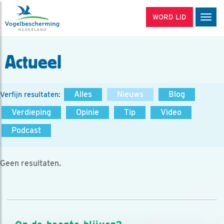
WORD LID
Men
Actueel
Alles
Nieuws
Blog
Verfijn resultaten:
Verdieping
Opinie
Tip
Video
Podcast
Geen resultaten.