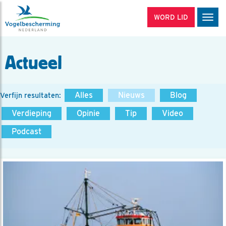
WORD LID
Men
Actueel
Alles
Nieuws
Blog
Verfijn resultaten:
Verdieping
Opinie
Tip
Video
Podcast