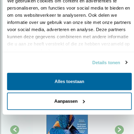
We gebruiken cookies om content en advertenties te 
personaliseren, om functies voor social media te bieden en 
Op de hoogte blijven?
om ons websiteverkeer te analyseren. Ook delen we 
informatie over uw gebruik van onze site met onze partners 
Meld je aan en ontvang nieuws, inspiratie, acties en tips
voor social media, adverteren en analyse. Deze partners 
over vogels en activiteiten van Vogelbescherming.
kunnen deze gegevens combineren met andere informatie 
AANMELDEN VOGELNIEUWS
die u aan ze heeft verstrekt of die ze hebben verzameld op 
basis van uw gebruik van hun services.
Volg ons via social media
Details tonen
Alles toestaan
Aanpassen