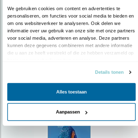
We gebruiken cookies om content en advertenties te 
personaliseren, om functies voor social media te bieden en 
om ons websiteverkeer te analyseren. Ook delen we 
Op de hoogte blijven?
informatie over uw gebruik van onze site met onze partners 
voor social media, adverteren en analyse. Deze partners 
Meld je aan en ontvang nieuws, inspiratie, acties en tips
kunnen deze gegevens combineren met andere informatie 
over vogels en activiteiten van Vogelbescherming.
die u aan ze heeft verstrekt of die ze hebben verzameld op 
AANMELDEN VOGELNIEUWS
basis van uw gebruik van hun services.
Details tonen
Volg ons via social media
Alles toestaan
Aanpassen