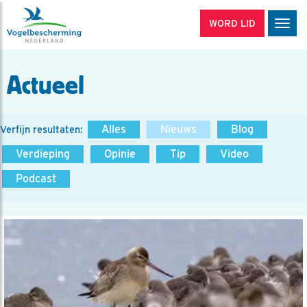
WORD LID
Men
Actueel
Alles
Nieuws
Blog
Verfijn resultaten:
Verdieping
Opinie
Tip
Video
Podcast