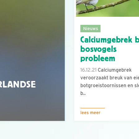
Nieuws
Calciumgebrek b
bosvogels
probleem
16.12.21
Calciumgebrek
veroorzaakt breuk van ei
RLANDSE
botgroeistoornissen en sl
b..
lees meer