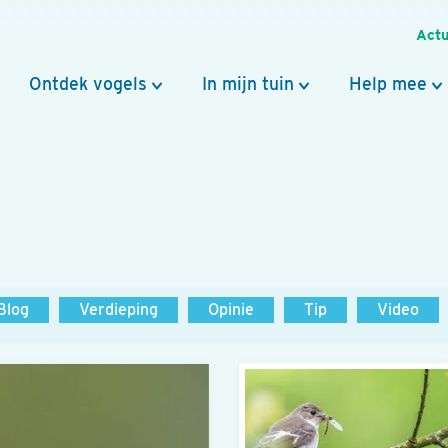
Actu
Ontdek vogels
In mijn tuin
Help mee
Blog
Verdieping
Opinie
Tip
Video