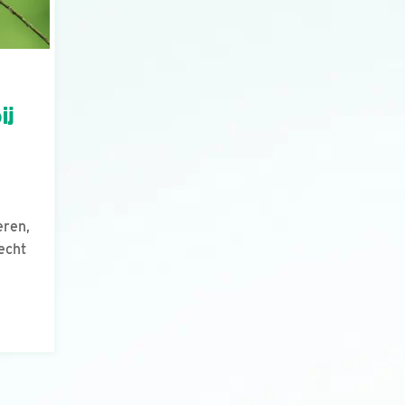
ij
eren,
echt