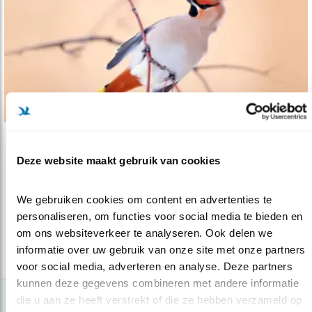
Nieuws
Deze website maakt gebruik van cookies
Van vliegenvangers naar besseneters
14.11.16
Het is nog niet veel mensen met een beetje
We gebruiken cookies om content en advertenties te 
interesse voor vogels ontgaan: e..
personaliseren, om functies voor social media te bieden en 
om ons websiteverkeer te analyseren. Ook delen we 
informatie over uw gebruik van onze site met onze partners 
lees meer
voor social media, adverteren en analyse. Deze partners 
kunnen deze gegevens combineren met andere informatie 
die u aan ze heeft verstrekt of die ze hebben verzameld op 