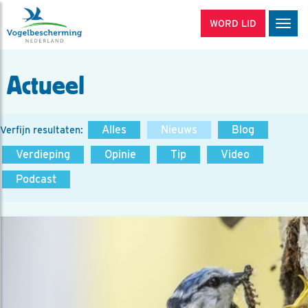
WORD LID
Men
Actueel
Alles
Nieuws
Blog
Verfijn resultaten:
Verdieping
Opinie
Tip
Video
Podcast