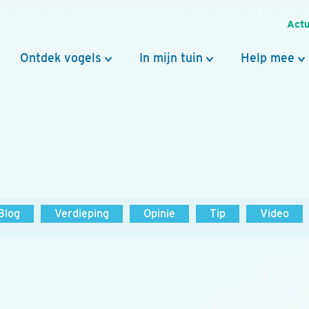
Actu
Ontdek vogels
In mijn tuin
Help mee
Blog
Verdieping
Opinie
Tip
Video