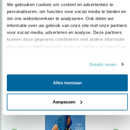
We gebruiken cookies om content en advertenties te 
personaliseren, om functies voor social media te bieden en 
om ons websiteverkeer te analyseren. Ook delen we 
Op de hoogte blijven?
informatie over uw gebruik van onze site met onze partners 
Meld je aan en ontvang nieuws, inspiratie, acties en tips
voor social media, adverteren en analyse. Deze partners 
over vogels en activiteiten van Vogelbescherming.
kunnen deze gegevens combineren met andere informatie 
die u aan ze heeft verstrekt of die ze hebben verzameld op 
AANMELDEN VOGELNIEUWS
basis van uw gebruik van hun services.
Details tonen
Volg ons via social media
Alles toestaan
Aanpassen