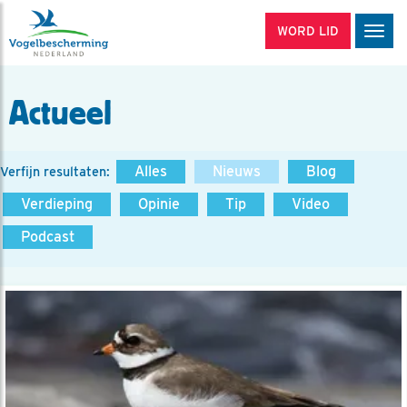
WORD LID
Men
Actueel
Alles
Nieuws
Blog
Verfijn resultaten:
Verdieping
Opinie
Tip
Video
Podcast