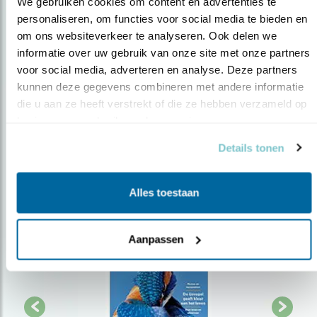
We gebruiken cookies om content en advertenties te 
personaliseren, om functies voor social media te bieden en 
Op de hoogte blijven?
om ons websiteverkeer te analyseren. Ook delen we 
informatie over uw gebruik van onze site met onze partners 
Meld je aan en ontvang nieuws, inspiratie, acties en tips
voor social media, adverteren en analyse. Deze partners 
over vogels en activiteiten van Vogelbescherming.
kunnen deze gegevens combineren met andere informatie 
AANMELDEN VOGELNIEUWS
die u aan ze heeft verstrekt of die ze hebben verzameld op 
basis van uw gebruik van hun services.
Volg ons via social media
Details tonen
Alles toestaan
Aanpassen