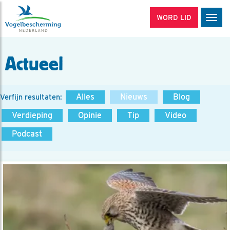
WORD LID
Men
Actueel
Alles
Nieuws
Blog
Verfijn resultaten:
Verdieping
Opinie
Tip
Video
Podcast