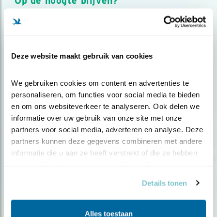
Op de hoogte blijven?
Meld je aan en ontvang nieuws, inspiratie, acties en tips
over vogels en activiteiten van Vogelbescherming.
AANMELDEN VOGELNIEUWS
Deze website maakt gebruik van cookies
Volg ons via social media
We gebruiken cookies om content en advertenties te 
personaliseren, om functies voor social media te bieden 
en om ons websiteverkeer te analyseren. Ook delen we 
informatie over uw gebruik van onze site met onze 
partners voor social media, adverteren en analyse. Deze 
partners kunnen deze gegevens combineren met andere 
informatie die u aan ze heeft verstrekt of die ze hebben 
verzameld op basis van uw gebruik van hun services.
Details tonen
Alles toestaan