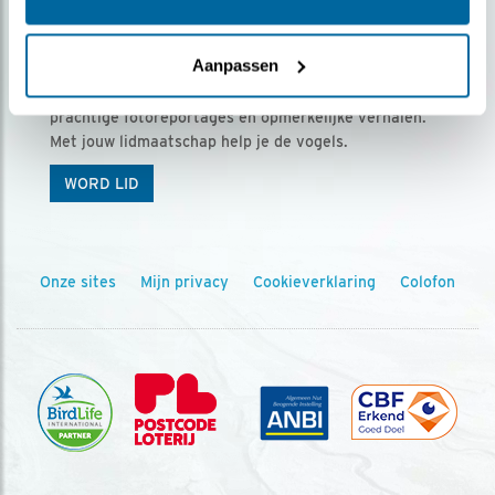
Ontvang 5 x Vogels voor € 36,00 per jaar
Aanpassen
Vogels is het tijdschrift voor onze leden, met
prachtige fotoreportages en opmerkelijke verhalen.
Met jouw lidmaatschap help je de vogels.
WORD LID
Onze sites
Mijn privacy
Cookieverklaring
Colofon