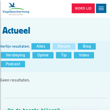
WORD LID
Men
Actueel
Alles
Nieuws
Blog
Verfijn resultaten:
Verdieping
Opinie
Tip
Video
Podcast
Geen resultaten.