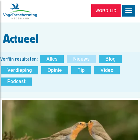
WORD LID
Men
Actueel
Alles
Nieuws
Blog
Verfijn resultaten:
Verdieping
Opinie
Tip
Video
Podcast