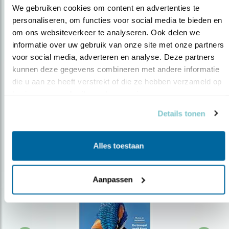
We gebruiken cookies om content en advertenties te 
personaliseren, om functies voor social media te bieden en 
om ons websiteverkeer te analyseren. Ook delen we 
Op de hoogte blijven?
informatie over uw gebruik van onze site met onze partners 
Meld je aan en ontvang nieuws, inspiratie, acties en tips
voor social media, adverteren en analyse. Deze partners 
over vogels en activiteiten van Vogelbescherming.
kunnen deze gegevens combineren met andere informatie 
die u aan ze heeft verstrekt of die ze hebben verzameld op 
AANMELDEN VOGELNIEUWS
basis van uw gebruik van hun services.
Details tonen
Volg ons via social media
Alles toestaan
Aanpassen