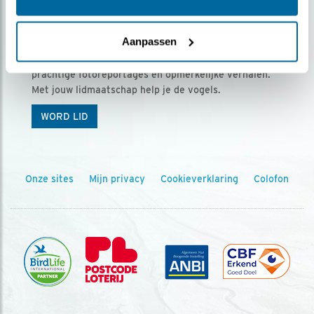
Ontvang 5 x Vogels voor € 36,00 per jaar
Aanpassen
Vogels is het tijdschrift voor onze leden, met
prachtige fotoreportages en opmerkelijke verhalen.
Met jouw lidmaatschap help je de vogels.
WORD LID
Onze sites
Mijn privacy
Cookieverklaring
Colofon