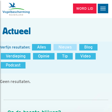
WORD LID
Men
Actueel
Alles
Nieuws
Blog
Verfijn resultaten:
Verdieping
Opinie
Tip
Video
Podcast
Geen resultaten.