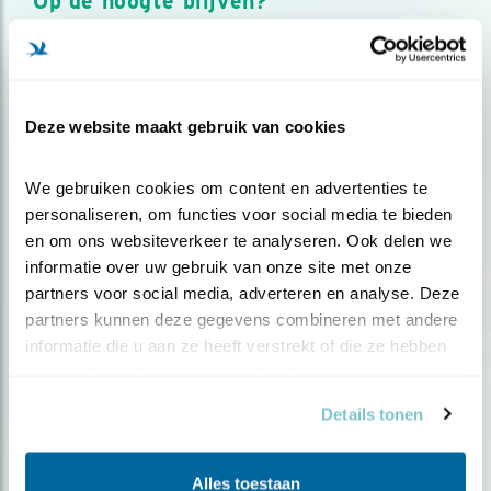
Op de hoogte blijven?
Meld je aan en ontvang nieuws, inspiratie, acties en tips
over vogels en activiteiten van Vogelbescherming.
AANMELDEN VOGELNIEUWS
Deze website maakt gebruik van cookies
Volg ons via social media
We gebruiken cookies om content en advertenties te 
personaliseren, om functies voor social media te bieden 
en om ons websiteverkeer te analyseren. Ook delen we 
informatie over uw gebruik van onze site met onze 
partners voor social media, adverteren en analyse. Deze 
partners kunnen deze gegevens combineren met andere 
informatie die u aan ze heeft verstrekt of die ze hebben 
verzameld op basis van uw gebruik van hun services.
Details tonen
Alles toestaan