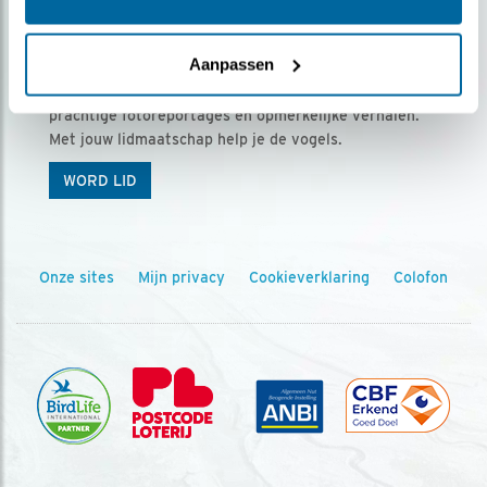
Ontvang 5 x Vogels voor € 36,00 per jaar
Aanpassen
Vogels is het tijdschrift voor onze leden, met
prachtige fotoreportages en opmerkelijke verhalen.
Met jouw lidmaatschap help je de vogels.
WORD LID
Onze sites
Mijn privacy
Cookieverklaring
Colofon