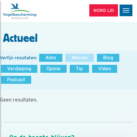
WORD LID
Men
Actueel
Alles
Nieuws
Blog
Verfijn resultaten:
Verdieping
Opinie
Tip
Video
Podcast
Geen resultaten.