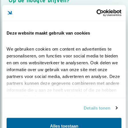
Op de hoogte blijven?
Meld je aan en ontvang nieuws, inspiratie, acties en tips
over vogels en activiteiten van Vogelbescherming.
AANMELDEN VOGELNIEUWS
Deze website maakt gebruik van cookies
Volg ons via social media
We gebruiken cookies om content en advertenties te 
personaliseren, om functies voor social media te bieden 
en om ons websiteverkeer te analyseren. Ook delen we 
informatie over uw gebruik van onze site met onze 
partners voor social media, adverteren en analyse. Deze 
partners kunnen deze gegevens combineren met andere 
informatie die u aan ze heeft verstrekt of die ze hebben 
verzameld op basis van uw gebruik van hun services.
Details tonen
Alles toestaan