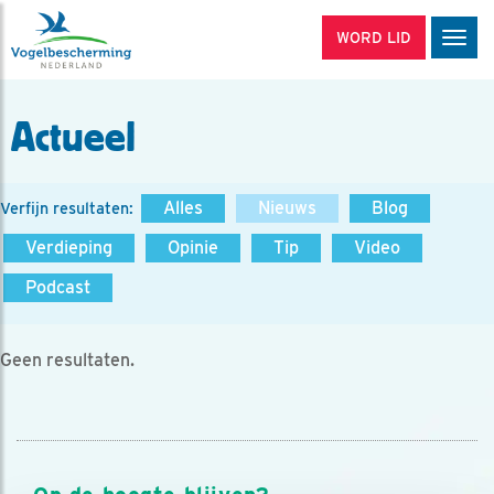
WORD LID
Men
Actueel
Alles
Nieuws
Blog
Verfijn resultaten:
Verdieping
Opinie
Tip
Video
Podcast
Geen resultaten.