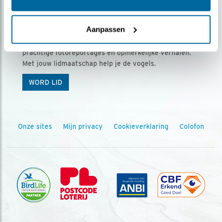
Ontvang 5 x Vogels voor € 36,00 per jaar
Aanpassen
Vogels is het tijdschrift voor onze leden, met
prachtige fotoreportages en opmerkelijke verhalen.
Met jouw lidmaatschap help je de vogels.
WORD LID
Onze sites
Mijn privacy
Cookieverklaring
Colofon