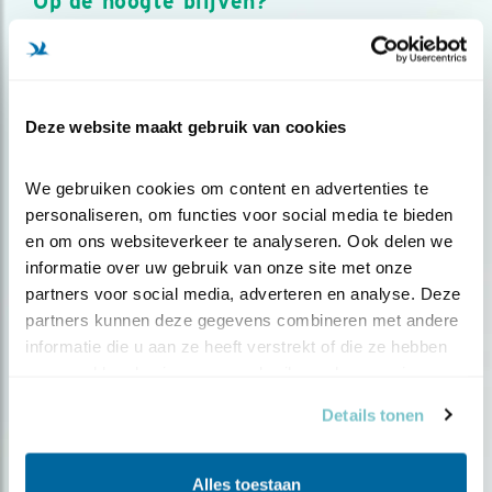
Op de hoogte blijven?
Meld je aan en ontvang nieuws, inspiratie, acties en tips
over vogels en activiteiten van Vogelbescherming.
AANMELDEN VOGELNIEUWS
Deze website maakt gebruik van cookies
Volg ons via social media
We gebruiken cookies om content en advertenties te 
personaliseren, om functies voor social media te bieden 
en om ons websiteverkeer te analyseren. Ook delen we 
informatie over uw gebruik van onze site met onze 
partners voor social media, adverteren en analyse. Deze 
partners kunnen deze gegevens combineren met andere 
informatie die u aan ze heeft verstrekt of die ze hebben 
verzameld op basis van uw gebruik van hun services.
Details tonen
Alles toestaan