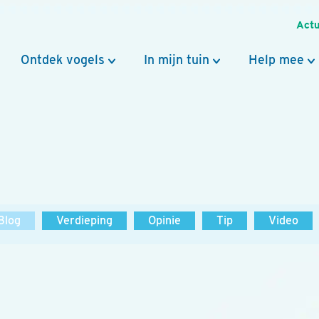
Actu
Ontdek vogels
In mijn tuin
Help mee
Blog
Verdieping
Opinie
Tip
Video