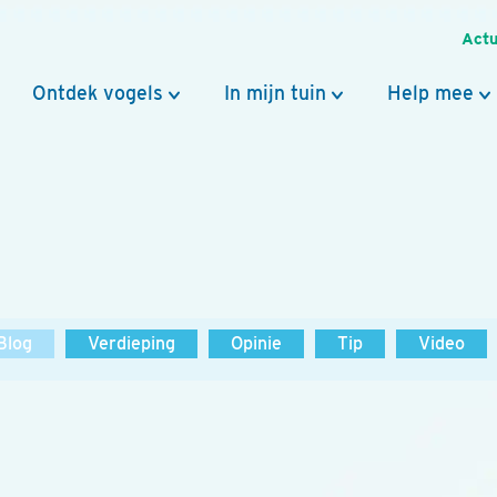
Actu
Ontdek vogels
In mijn tuin
Help mee
Blog
Verdieping
Opinie
Tip
Video