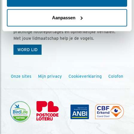
Ontvang 5 x Vogels voor € 36,00 per jaar
Aanpassen
Vogels is het tijdschrift voor onze leden, met
prachtige fotoreportages en opmerkelijke verhalen.
Met jouw lidmaatschap help je de vogels.
WORD LID
Onze sites
Mijn privacy
Cookieverklaring
Colofon