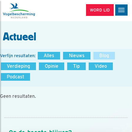
WORD LID
Men
Actueel
Alles
Nieuws
Blog
Verfijn resultaten:
Verdieping
Opinie
Tip
Video
Podcast
Geen resultaten.