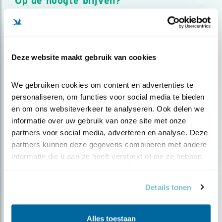
Op de hoogte blijven?
Meld je aan en ontvang nieuws, inspiratie, acties en tips
over vogels en activiteiten van Vogelbescherming.
AANMELDEN VOGELNIEUWS
Deze website maakt gebruik van cookies
Volg ons via social media
We gebruiken cookies om content en advertenties te 
personaliseren, om functies voor social media te bieden 
en om ons websiteverkeer te analyseren. Ook delen we 
informatie over uw gebruik van onze site met onze 
partners voor social media, adverteren en analyse. Deze 
partners kunnen deze gegevens combineren met andere 
informatie die u aan ze heeft verstrekt of die ze hebben 
verzameld op basis van uw gebruik van hun services.
Details tonen
Alles toestaan