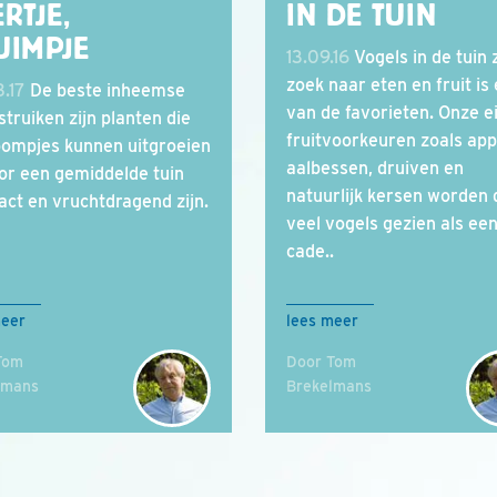
RTJE,
IN DE TUIN
UIMPJE
13.09.16
Vogels in de tuin z
zoek naar eten en fruit is
.17
De beste inheemse
van de favorieten. Onze e
struiken zijn planten die
fruitvoorkeuren zoals app
oompjes kunnen uitgroeien
aalbessen, druiven en
or een gemiddelde tuin
natuurlijk kersen worden 
ct en vruchtdragend zijn.
veel vogels gezien als ee
cade..
meer
lees meer
Tom
Door Tom
lmans
Brekelmans