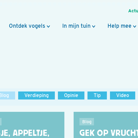
Actu
Ontdek vogels
In mijn tuin
Help mee
Blog
Verdieping
Opinie
Tip
Video
Blog
JE, APPELTJE,
GEK OP VRUCH