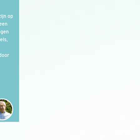
ijn op
 een
igen
els,
door
n