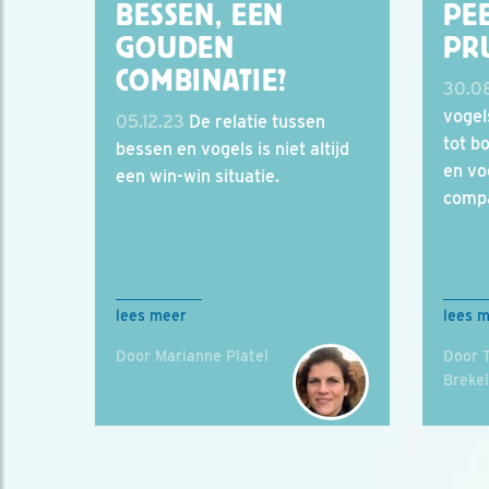
BESSEN, EEN
PEE
GOUDEN
PR
COMBINATIE?
30.08
vogel
05.12.23
De relatie tussen
tot b
bessen en vogels is niet altijd
en vo
een win-win situatie.
compa
lees meer
lees 
Door Marianne Platel
Door 
Breke