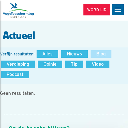
WORD LID
Men
Actueel
Alles
Nieuws
Blog
Verfijn resultaten:
Verdieping
Opinie
Tip
Video
Podcast
Geen resultaten.