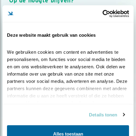
Op de hoogte blijven?
Meld je aan en ontvang nieuws, inspiratie, acties en tips
over vogels en activiteiten van Vogelbescherming.
AANMELDEN VOGELNIEUWS
Deze website maakt gebruik van cookies
Volg ons via social media
We gebruiken cookies om content en advertenties te 
personaliseren, om functies voor social media te bieden 
en om ons websiteverkeer te analyseren. Ook delen we 
informatie over uw gebruik van onze site met onze 
partners voor social media, adverteren en analyse. Deze 
partners kunnen deze gegevens combineren met andere 
informatie die u aan ze heeft verstrekt of die ze hebben 
verzameld op basis van uw gebruik van hun services.
Details tonen
Alles toestaan