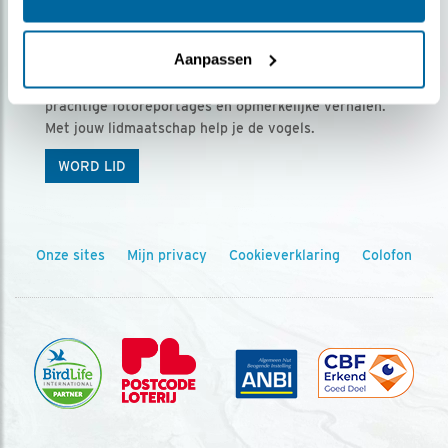
Ontvang 5 x Vogels voor € 36,00 per jaar
Aanpassen
Vogels is het tijdschrift voor onze leden, met
prachtige fotoreportages en opmerkelijke verhalen.
Met jouw lidmaatschap help je de vogels.
WORD LID
Onze sites
Mijn privacy
Cookieverklaring
Colofon