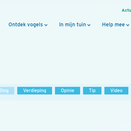
Actu
Ontdek vogels
In mijn tuin
Help mee
Blog
Verdieping
Opinie
Tip
Video