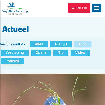
WORD LID
Men
Actueel
Alles
Nieuws
Blog
Verfijn resultaten:
Verdieping
Opinie
Tip
Video
Podcast