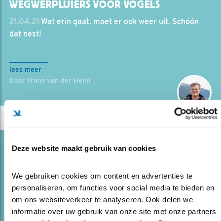
WEGWERPLUIERS VOOR VOGELS
21.04.21
Wat erin gaat, moet er ook weer uit. Schóón
dat nest!
lees meer
Door Frans van der Helm
Blog
Deze website maakt gebruik van cookies
EKSTERS ZIJN ETTERBAKKEN. OF?
We gebruiken cookies om content en advertenties te 
21.03.19
Lezen! Ook als u nog géén mening over eksters
personaliseren, om functies voor social media te bieden en 
hebt.
om ons websiteverkeer te analyseren. Ook delen we 
informatie over uw gebruik van onze site met onze partners 