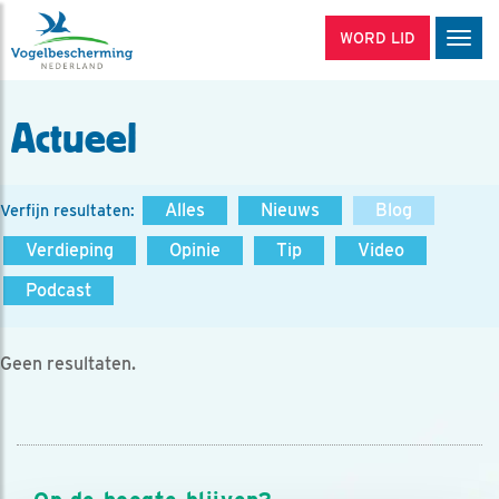
WORD LID
Men
Actueel
Alles
Nieuws
Blog
Verfijn resultaten:
Verdieping
Opinie
Tip
Video
Podcast
Geen resultaten.