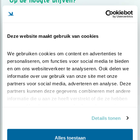
Op de hoogte blijven?
Meld je aan en ontvang nieuws, inspiratie, acties en tips
over vogels en activiteiten van Vogelbescherming.
AANMELDEN VOGELNIEUWS
Deze website maakt gebruik van cookies
Volg ons via social media
We gebruiken cookies om content en advertenties te 
personaliseren, om functies voor social media te bieden 
en om ons websiteverkeer te analyseren. Ook delen we 
informatie over uw gebruik van onze site met onze 
partners voor social media, adverteren en analyse. Deze 
partners kunnen deze gegevens combineren met andere 
informatie die u aan ze heeft verstrekt of die ze hebben 
verzameld op basis van uw gebruik van hun services.
Details tonen
Alles toestaan