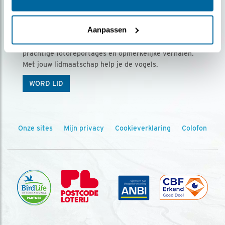
Ontvang 5 x Vogels voor € 36,00 per jaar
Aanpassen
Vogels is het tijdschrift voor onze leden, met
prachtige fotoreportages en opmerkelijke verhalen.
Met jouw lidmaatschap help je de vogels.
WORD LID
Onze sites
Mijn privacy
Cookieverklaring
Colofon