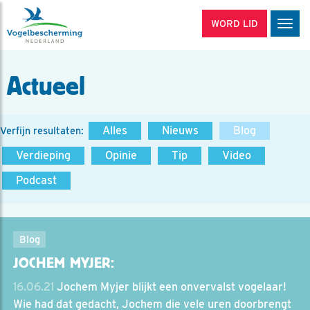
WORD LID
Men
Actueel
Alles
Nieuws
Blog
Verfijn resultaten:
Verdieping
Opinie
Tip
Video
Podcast
Blog
JOCHEM MYJER:
16.06.21
Jochem Myjer blijkt een onvervalst vogelaar!
Wie had dat gedacht, Jochem die vele uren doorbrengt