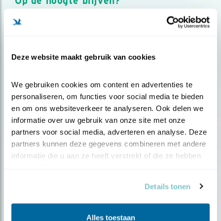
Op de hoogte blijven?
Meld je aan en ontvang nieuws, inspiratie, acties en tips
over vogels en activiteiten van Vogelbescherming.
AANMELDEN VOGELNIEUWS
Deze website maakt gebruik van cookies
Volg ons via social media
We gebruiken cookies om content en advertenties te 
personaliseren, om functies voor social media te bieden 
en om ons websiteverkeer te analyseren. Ook delen we 
informatie over uw gebruik van onze site met onze 
partners voor social media, adverteren en analyse. Deze 
partners kunnen deze gegevens combineren met andere 
informatie die u aan ze heeft verstrekt of die ze hebben 
verzameld op basis van uw gebruik van hun services.
Details tonen
Alles toestaan