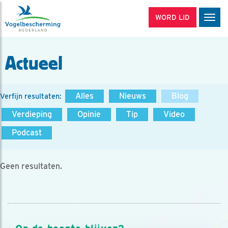
WORD LID
Men
Actueel
Alles
Nieuws
Blog
Verfijn resultaten:
Verdieping
Opinie
Tip
Video
Podcast
Geen resultaten.