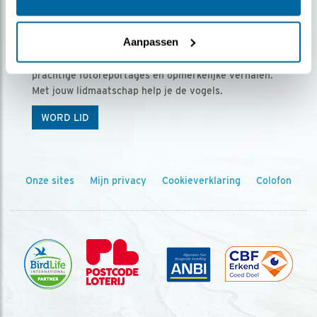
Ontvang 5 x Vogels voor € 36,00 per jaar
Aanpassen
Vogels is het tijdschrift voor onze leden, met
prachtige fotoreportages en opmerkelijke verhalen.
Met jouw lidmaatschap help je de vogels.
WORD LID
Onze sites
Mijn privacy
Cookieverklaring
Colofon