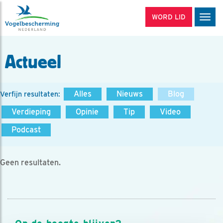
WORD LID
Men
Actueel
Alles
Nieuws
Blog
Verfijn resultaten:
Verdieping
Opinie
Tip
Video
Podcast
Geen resultaten.