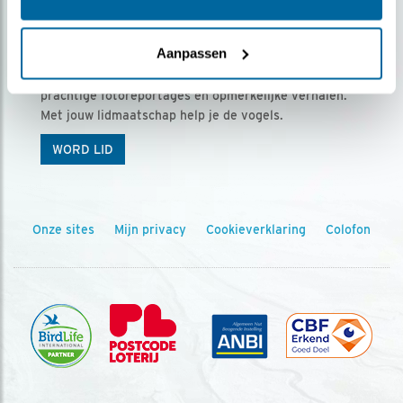
Ontvang 5 x Vogels voor € 36,00 per jaar
Aanpassen
Vogels is het tijdschrift voor onze leden, met
prachtige fotoreportages en opmerkelijke verhalen.
Met jouw lidmaatschap help je de vogels.
WORD LID
Onze sites
Mijn privacy
Cookieverklaring
Colofon