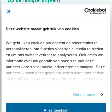
Op de hoogte blijven?
Meld je aan en ontvang nieuws, inspiratie, acties en tips
over vogels en activiteiten van Vogelbescherming.
AANMELDEN VOGELNIEUWS
Deze website maakt gebruik van cookies
Volg ons via social media
We gebruiken cookies om content en advertenties te 
personaliseren, om functies voor social media te bieden 
en om ons websiteverkeer te analyseren. Ook delen we 
informatie over uw gebruik van onze site met onze 
partners voor social media, adverteren en analyse. Deze 
partners kunnen deze gegevens combineren met andere 
informatie die u aan ze heeft verstrekt of die ze hebben 
verzameld op basis van uw gebruik van hun services.
Details tonen
Alles toestaan