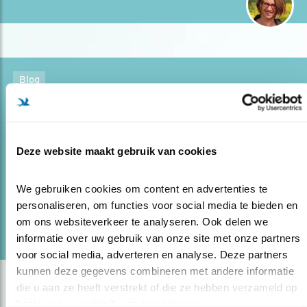
Blog
MET DEZE 7 VOGELS GAAT HET GEWOON
GOED
15.06.21
Tijd om eens stil te staan bij de fraaie vogels
Deze website maakt gebruik van cookies
die het supergoed doen.
We gebruiken cookies om content en advertenties te 
personaliseren, om functies voor social media te bieden en 
lees meer
om ons websiteverkeer te analyseren. Ook delen we 
Door Jeanet van Zoelen
informatie over uw gebruik van onze site met onze partners 
voor social media, adverteren en analyse. Deze partners 
kunnen deze gegevens combineren met andere informatie 
die u aan ze heeft verstrekt of die ze hebben verzameld op 
basis van uw gebruik van hun services.