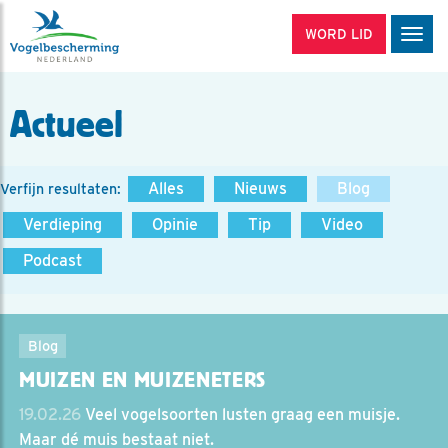
WORD LID
Men
Actueel
Alles
Nieuws
Blog
Verfijn resultaten:
Verdieping
Opinie
Tip
Video
Podcast
Blog
MUIZEN EN MUIZENETERS
19.02.26
Veel vogelsoorten lusten graag een muisje.
Maar dé muis bestaat niet.