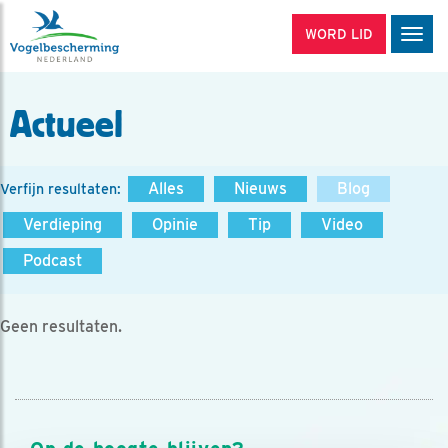
WORD LID
Men
Actueel
Alles
Nieuws
Blog
Verfijn resultaten:
Verdieping
Opinie
Tip
Video
Podcast
Geen resultaten.