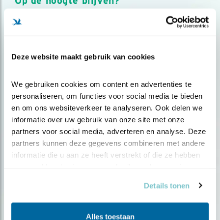
Op de hoogte blijven?
Meld je aan en ontvang nieuws, inspiratie, acties en tips
over vogels en activiteiten van Vogelbescherming.
AANMELDEN VOGELNIEUWS
Deze website maakt gebruik van cookies
Volg ons via social media
We gebruiken cookies om content en advertenties te 
personaliseren, om functies voor social media te bieden 
en om ons websiteverkeer te analyseren. Ook delen we 
informatie over uw gebruik van onze site met onze 
partners voor social media, adverteren en analyse. Deze 
partners kunnen deze gegevens combineren met andere 
informatie die u aan ze heeft verstrekt of die ze hebben 
verzameld op basis van uw gebruik van hun services.
Details tonen
Alles toestaan