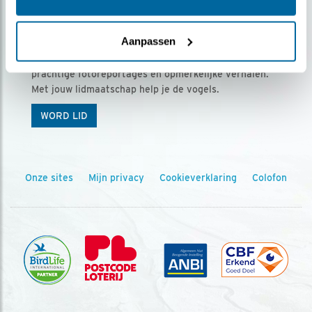
Ontvang 5 x Vogels voor € 36,00 per jaar
Aanpassen
Vogels is het tijdschrift voor onze leden, met
prachtige fotoreportages en opmerkelijke verhalen.
Met jouw lidmaatschap help je de vogels.
WORD LID
Onze sites
Mijn privacy
Cookieverklaring
Colofon