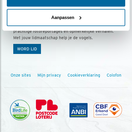
Ontvang 5 x Vogels voor € 36,00 per jaar
Aanpassen
Vogels is het tijdschrift voor onze leden, met
prachtige fotoreportages en opmerkelijke verhalen.
Met jouw lidmaatschap help je de vogels.
WORD LID
Onze sites
Mijn privacy
Cookieverklaring
Colofon