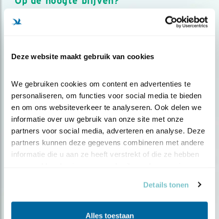
Op de hoogte blijven?
Meld je aan en ontvang nieuws, inspiratie, acties en tips
over vogels en activiteiten van Vogelbescherming.
AANMELDEN VOGELNIEUWS
Deze website maakt gebruik van cookies
Volg ons via social media
We gebruiken cookies om content en advertenties te 
personaliseren, om functies voor social media te bieden 
en om ons websiteverkeer te analyseren. Ook delen we 
informatie over uw gebruik van onze site met onze 
partners voor social media, adverteren en analyse. Deze 
partners kunnen deze gegevens combineren met andere 
informatie die u aan ze heeft verstrekt of die ze hebben 
verzameld op basis van uw gebruik van hun services.
Details tonen
Alles toestaan