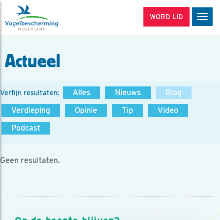
WORD LID
Men
Actueel
Alles
Nieuws
Blog
Verfijn resultaten:
Verdieping
Opinie
Tip
Video
Podcast
Geen resultaten.