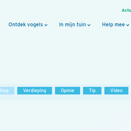
Actu
Ontdek vogels
In mijn tuin
Help mee
Blog
Verdieping
Opinie
Tip
Video