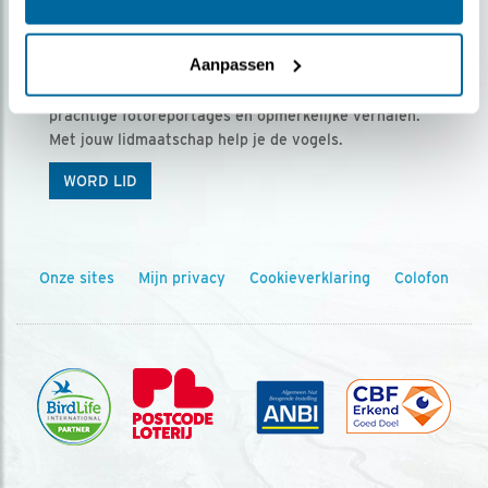
Ontvang 5 x Vogels voor € 36,00 per jaar
Aanpassen
Vogels is het tijdschrift voor onze leden, met
prachtige fotoreportages en opmerkelijke verhalen.
Met jouw lidmaatschap help je de vogels.
WORD LID
Onze sites
Mijn privacy
Cookieverklaring
Colofon