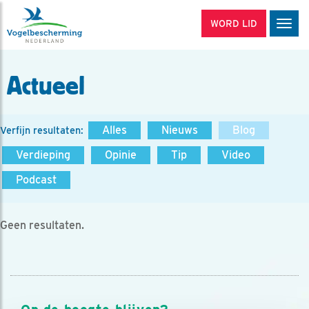
WORD LID
Men
Actueel
Alles
Nieuws
Blog
Verfijn resultaten:
Verdieping
Opinie
Tip
Video
Podcast
Geen resultaten.