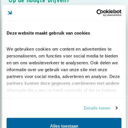
Op de hoogte blijven?
Meld je aan en ontvang nieuws, inspiratie, acties en tips
over vogels en activiteiten van Vogelbescherming.
AANMELDEN VOGELNIEUWS
Deze website maakt gebruik van cookies
Volg ons via social media
We gebruiken cookies om content en advertenties te 
personaliseren, om functies voor social media te bieden 
en om ons websiteverkeer te analyseren. Ook delen we 
informatie over uw gebruik van onze site met onze 
partners voor social media, adverteren en analyse. Deze 
partners kunnen deze gegevens combineren met andere 
informatie die u aan ze heeft verstrekt of die ze hebben 
verzameld op basis van uw gebruik van hun services.
Details tonen
Alles toestaan