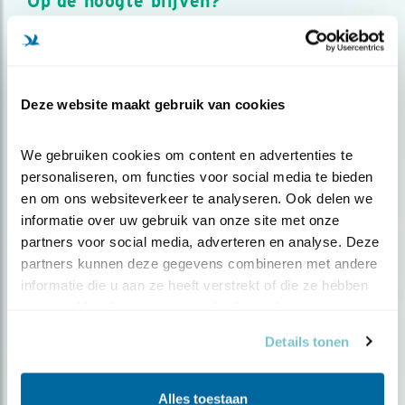
Op de hoogte blijven?
Meld je aan en ontvang nieuws, inspiratie, acties en tips
over vogels en activiteiten van Vogelbescherming.
AANMELDEN VOGELNIEUWS
Deze website maakt gebruik van cookies
Volg ons via social media
We gebruiken cookies om content en advertenties te 
personaliseren, om functies voor social media te bieden 
en om ons websiteverkeer te analyseren. Ook delen we 
informatie over uw gebruik van onze site met onze 
partners voor social media, adverteren en analyse. Deze 
partners kunnen deze gegevens combineren met andere 
informatie die u aan ze heeft verstrekt of die ze hebben 
verzameld op basis van uw gebruik van hun services.
Details tonen
Alles toestaan