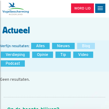
WORD LID
Men
Actueel
Alles
Nieuws
Blog
Verfijn resultaten:
Verdieping
Opinie
Tip
Video
Podcast
Geen resultaten.