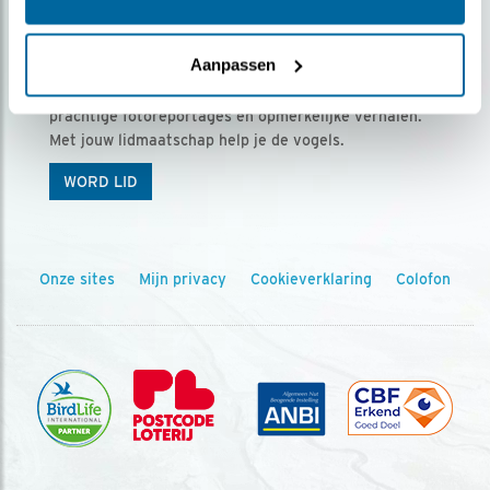
Ontvang 5 x Vogels voor € 36,00 per jaar
Aanpassen
Vogels is het tijdschrift voor onze leden, met
prachtige fotoreportages en opmerkelijke verhalen.
Met jouw lidmaatschap help je de vogels.
WORD LID
Onze sites
Mijn privacy
Cookieverklaring
Colofon