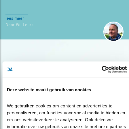
lees meer
Door Wil Leurs
Deze website maakt gebruik van cookies
Op de hoogte blijven?
Meld je aan en ontvang nieuws, inspiratie, acties en tips
We gebruiken cookies om content en advertenties te 
over vogels en activiteiten van Vogelbescherming.
personaliseren, om functies voor social media te bieden en 
om ons websiteverkeer te analyseren. Ook delen we 
AANMELDEN VOGELNIEUWS
informatie over uw gebruik van onze site met onze partners 