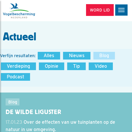
WORD LID
Men
Actueel
Alles
Nieuws
Blog
Verfijn resultaten:
Verdieping
Opinie
Tip
Video
Podcast
Blog
DE WILDE LIGUSTER
17.01.23
Over de effecten van uw tuinplanten op de
natuur in uw omgeving.