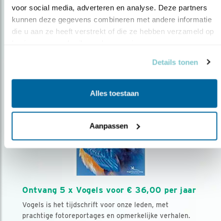
voor social media, adverteren en analyse. Deze partners 
kunnen deze gegevens combineren met andere informatie 
Volg ons via social media
die u aan ze heeft verstrekt of die ze hebben verzameld op 
basis van uw gebruik van hun services.
Details tonen
Alles toestaan
Aanpassen
Ontvang 5 x Vogels voor € 36,00 per jaar
Vogels is het tijdschrift voor onze leden, met
prachtige fotoreportages en opmerkelijke verhalen.