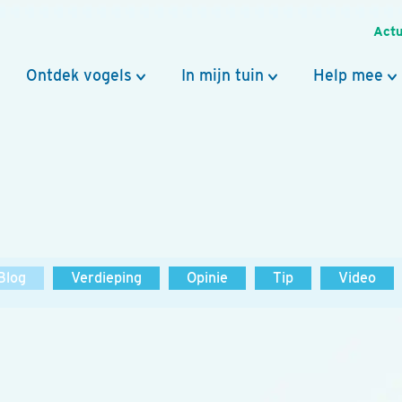
Actu
Ontdek vogels
In mijn tuin
Help mee
Blog
Verdieping
Opinie
Tip
Video