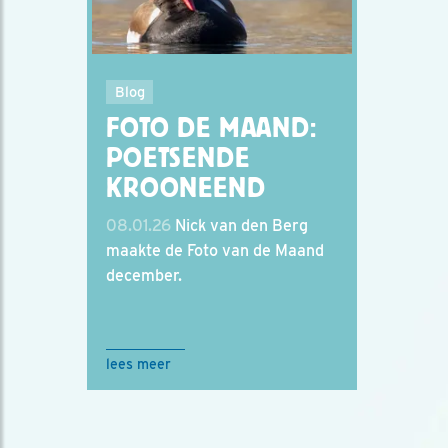
Blog
FOTO DE MAAND:
POETSENDE
KROONEEND
08.01.26
Nick van den Berg
maakte de Foto van de Maand
december.
lees meer