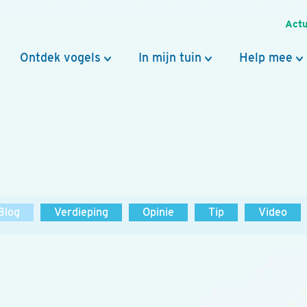
Actu
Ontdek vogels
In mijn tuin
Help mee
Blog
Verdieping
Opinie
Tip
Video