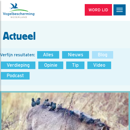
WORD LID
Men
Actueel
Alles
Nieuws
Blog
Verfijn resultaten:
Verdieping
Opinie
Tip
Video
Podcast