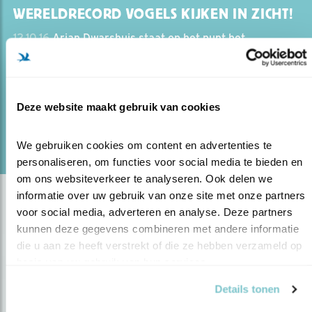
WERELDRECORD VOGELS KIJKEN IN ZICHT!
12.10.16
Arjan Dwarshuis staat op het punt het
‘wereldrecord vogels kijken’ te breken. In een jaar tijd
probeert hij meer dan 6000 vogelsoorten te zien.
Deze website maakt gebruik van cookies
lees meer
Door Arjan Dwarshuis
We gebruiken cookies om content en advertenties te 
personaliseren, om functies voor social media te bieden en 
om ons websiteverkeer te analyseren. Ook delen we 
informatie over uw gebruik van onze site met onze partners 
voor social media, adverteren en analyse. Deze partners 
kunnen deze gegevens combineren met andere informatie 
die u aan ze heeft verstrekt of die ze hebben verzameld op 
basis van uw gebruik van hun services.
Details tonen
Op de hoogte blijven?