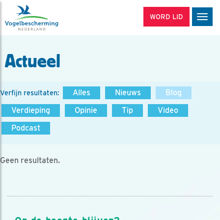
WORD LID
Men
Actueel
Alles
Nieuws
Blog
Verfijn resultaten:
Verdieping
Opinie
Tip
Video
Podcast
Geen resultaten.