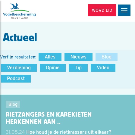
WORD LID
Men
Actueel
Alles
Nieuws
Blog
Verfijn resultaten:
Verdieping
Opinie
Tip
Video
Podcast
Blog
RIETZANGERS EN KAREKIETEN
HERKENNEN AAN ..
31.05.24
Hoe houd je de rietkrassers uit elkaar?