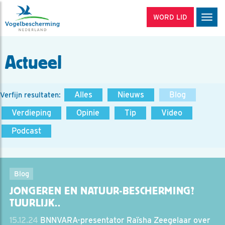
WORD LID
Men
Actueel
Alles
Nieuws
Blog
Verfijn resultaten:
Verdieping
Opinie
Tip
Video
Podcast
Blog
JONGEREN EN NATUUR-BESCHERMING?
TUURLIJK..
15.12.24
BNNVARA-presentator Raïsha Zeegelaar over