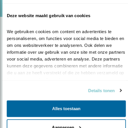
Door Jeanet van Zoelen & Kees de Pater
Deze website maakt gebruik van cookies
We gebruiken cookies om content en advertenties te 
personaliseren, om functies voor social media te bieden en 
om ons websiteverkeer te analyseren. Ook delen we 
informatie over uw gebruik van onze site met onze partners 
voor social media, adverteren en analyse. Deze partners 
kunnen deze gegevens combineren met andere informatie 
Op de hoogte blijven?
die u aan ze heeft verstrekt of die ze hebben verzameld op 
basis van uw gebruik van hun services.
Meld je aan en ontvang nieuws, inspiratie, acties en tips
over vogels en activiteiten van Vogelbescherming.
Details tonen
AANMELDEN VOGELNIEUWS
Alles toestaan
Volg ons via social media
Aanpassen